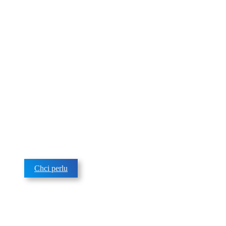
PERLA
FRANCOUZSKÉ
GASTRONOMIE
Prémiová minerální voda
Chci perlu