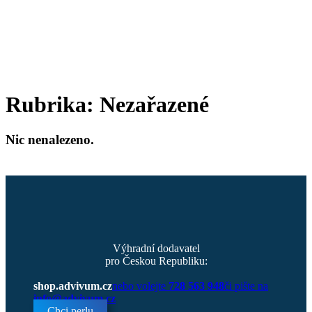
Rubrika:
Nezařazené
Nic nenalezeno.
Výhradní dodavatel
pro Českou Republiku:
shop.advivum.cz
nebo volejte
728 563 948
či pište na
info@advivum.cz
Chci perlu